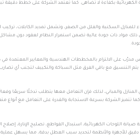
كهربائية بكفاءة لا تضاهى. كما تعتمد الشركة على خطط دقيقة تبدأ
لمنازل السكنية والفلل من الصفر، وتشمل تمديد الكابلات، تركيب اللو
في ذلك مواد ذات جودة عالية تضمن استمرار النظام لعقود دون مشاك
ودة.
س مدرّب على الالتزام بالمخططات الهندسية والمعايير المعتمدة في دول
تم التنسيق مع باقي الفرق مثل السباكة والتكييف لتجنب أي تضارب أ
المنازل والمباني، لذلك فإن التعامل معها يتطلب تدخلًا سريعًا وفعال
. كما تتميز الشركة بسرعة الاستجابة والقدرة على التعامل مع أنواع 
نة اللوحات الكهربائية، استبدال القواطع، تصليح الإنارة، إصلاح الأ
قيق للأجهزة والأنظمة لتحديد سبب العطل بدقة، مما يسهل عملية ال