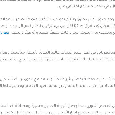
ل في القوز بمستوى احترافي عالٍ.
ل وفق جدول زمني دقيق، ويلتزم بمواعيد التنفيذ، وهو ما يضمن للعملاء 
 المجال يُعد قرارًا صائبًا لكل من يريد تركيب نظام كهربائي جديد أو 
اع مختلفة من البيوت، سواء كانت شققًا صغيرة أو فللًا واسعة.
كهربائ
 كهربائي في القوز يقدم خدمات عالية الجودة بأسعار مناسبة، وهذا م
 والجودة العالية، لذلك خصصت باقات متنوعة تناسب جميع العملاء م
ها بأسعار مخفضة بفضل شراكاتها الواسعة مع الموردين. كذلك، فإن 
لشفافية الكاملة منذ البداية وحتى نهاية تنفيذ الخدمة. وهذا يجعلها 
 الفحص الدوري، مما يجعل تجربة العميل متميزة ومختلفة. كما تهتم 
العمل، لذلك تستطيع إنجاز الأعمال في وقت أقل وبمواد أقل تكلفة دون ا