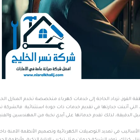
 القوز، تزداد الحاجة إلى خدمات كهرباء متخصصة تخدم المنازل الحديث
، التي أثبتت جدارتها في تقديم خدمات ذات جودة استثنائية. فالشركة تدر
يل الدقيقة، لذلك تقدم خدماتها على أيدي نخبة من المهندسين والفنيي
ساليب في تمديد التوصيلات الكهربائية وتصميم الأنظمة الآمنة داخل ا
زل. كذلك، توفر الشركة خدمات مثل تركيب الإنارة الذكية، وأنظمة الح