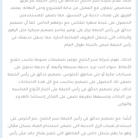
أيضًا، تقدم شركة نسر الخليج خدماتها في رأس الخيمة عبر فريق
متخصص يتعاون مع العميل من بداية المشروع وحتى النهاية. يعتمد
الفريق على تقنيات حديثة في التنسيق، مما يضمن للمستخدمين
الحصول على نتيجة مبهرة تتماشى مع ذوقهم الخاص. كما أن تصميم
حدائق في رأس الخيمة تركز على توفير عناصر تصميم مبتكرة مثل الزهور
والنباتات التي تتحمل الظروف المناخية الحارة، مما يجعل حديقتك في
رأس الخيمة تنبض بالحياة طوال العام.
كذلك، تقوم شركة نسر الخليج بتوفير تصميمات متنوعة تناسب جميع
الأنماط. سواء كنت تريد حديقة بسيطة وأنيقة، أو حديقة تحتوي على
مساحات مائية أو حتى مناطق للجلوس، تصميم حدائق في رأس الخيمة
تضمن لك الحصول على تصميم يتناسب مع كل هذه الاحتياجات.
لذلك، تركز تصميم حدائق في رأس الخيمة على اختيار الأنواع المناسبة
من النباتات وتنسيقها بطريقة تضفي على المكان إحساسًا بالهدوء
والتوازن.
أيضًا، مع تصميم حدائق في رأس الخيمة نسر الخليج، يتم الحرص على
استخدام تقنيات الري الحديثة التي تضمن استخدام المياه بشكل فعّال،
وهو ما يهم بشكل خاص في المناطق التي تتميز بمناخ جاف مثل رأس