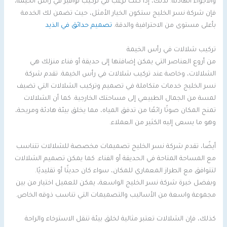
والأجواء الهادئة. لذلك، إذا كنت ترغب في تركيب نوافير في رأس الخيمة،
فإن شركة نسر الخليج ستكون الخيار الأمثل، حيث تضمن لك الخدمة
بأعلى مستوى من الاحترافية والدقة.
تصميم حدائق في الذيد
تركيب شلالات في رأس الخيمة
من أروع العناصر التي يمكن إضافتها إلى حديقة أو فناء منزلك هي
الشلالات، وخاصة عند تركيب شلالات في رأس الخيمة. تقدم شركة
نسر الخليج خدمات متكاملة في تصميم وتركيب الشلالات التي تضيف
لمسة من الجمال الطبيعي إلى مساحتك الخارجية. كما أن الشلالات
تمنح المكان صوتًا رائعًا من تدفق المياه، مما يخلق بيئة هادئة ومريحة،
وهو ما يسعى إليه الكثير من العملاء.
أيضًا، تقدم شركة نسر الخليج تصميمات مخصصة للشلالات تتناسب
مع المساحة المتاحة في الحديقة أو الفناء. كما يمكن تصميم الشلالات
لتتوافق مع الطراز المعماري للمكان، سواء كان حديثًا أو تقليديًا.
وبفضل خبرة شركة نسر الخليج الواسعة، يمكن للعميل اختيار من بين
مجموعة واسعة من الأساليب والتصميمات التي تناسب ذوقه الخاص.
كذلك، فإن الشلالات تعتبر مثالية لخلق بيئة تنقل الاسترخاء والراحة