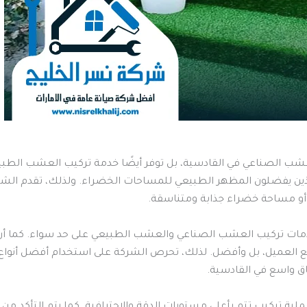
عشب الصناعي في القادسية، بل توفر أيضًا خدمة تركيب العشب الطب
ء الذين يفضلون المظهر الطبيعي للمساحات الخضراء. ولذلك، تقدم ا
أو مساحة خضراء جذابة ومتناسقة.
خدمات تركيب العشب الصناعي والعشب الطبيعي على حد سواء. كما أ
قع العميل، بل وأفضل. لذلك، تحرص الشركة على استخدام أفضل أنواع
ق واسع في القادسية.
لية تركيب تتم بأعلى مستويات الدقة والاحترافية. كما يتم التأكد م