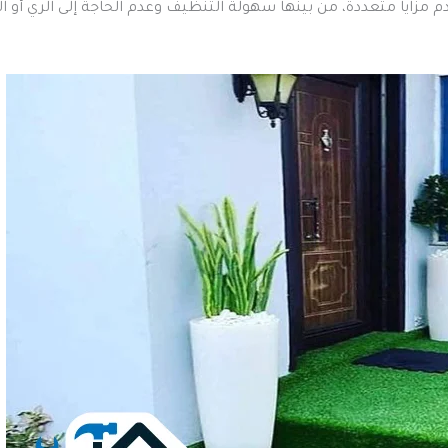
م مزايا متعددة، من بينها سهولة التنظيف وعدم الحاجة إلى الري أ