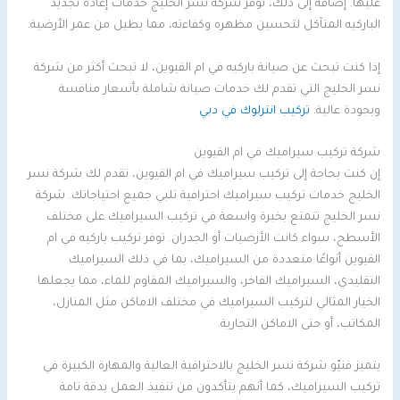
عليها. إضافة إلى ذلك، توفر شركة نسر الخليج خدمات إعادة تجديد
الباركيه المتآكل لتحسين مظهره وكفاءته، مما يطيل من عمر الأرضية.
إذا كنت تبحث عن صيانة باركيه في ام القيوين، لا تبحث أكثر من شركة
نسر الخليج التي تقدم لك خدمات صيانة شاملة بأسعار منافسة
وبجودة عالية.
تركيب انترلوك في دبي
شركة تركيب سيراميك في ام القيوين
إن كنت بحاجة إلى تركيب سيراميك في ام القيوين، تقدم لك شركة نسر
الخليج خدمات تركيب سيراميك احترافية تلبي جميع احتياجاتك. شركة
نسر الخليج تتمتع بخبرة واسعة في تركيب السيراميك على مختلف
الأسطح، سواء كانت الأرضيات أو الجدران. توفر تركيب باركيه في ام
القيوين أنواعًا متعددة من السيراميك، بما في ذلك السيراميك
التقليدي، السيراميك الفاخر، والسيراميك المقاوم للماء، مما يجعلها
الخيار المثالي لتركيب السيراميك في مختلف الاماكن مثل المنازل،
المكاتب، أو حتى الاماكن التجارية.
يتميز فنيّو شركة نسر الخليج بالاحترافية العالية والمهارة الكبيرة في
تركيب السيراميك، كما أنهم يتأكدون من تنفيذ العمل بدقة تامة